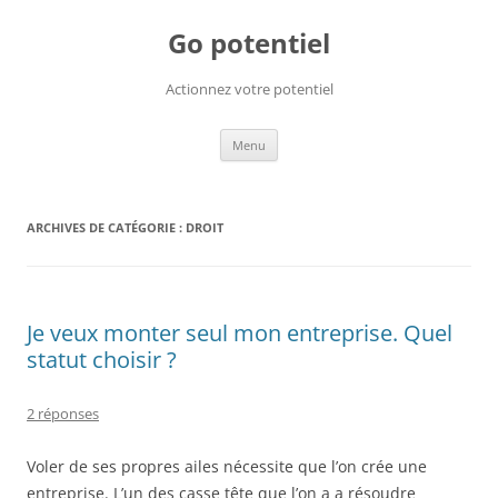
Go potentiel
Actionnez votre potentiel
Aller
Menu
au
contenu
ARCHIVES DE CATÉGORIE :
DROIT
Je veux monter seul mon entreprise. Quel
statut choisir ?
2 réponses
Voler de ses propres ailes nécessite que l’on crée une
entreprise. L’un des casse tête que l’on a a résoudre