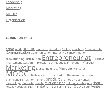
Leadership
Marketing
MOOCs
Organisation
CE DONT ON PARLE
besoin
achat
AERL
Bonheur
Branding
Ciblage
coaching
Commandite
Communication
Communication interactive
consommation
Entrepreneuriat
finance
crowdfunding
distribution
Marché
financement
Gestion
Impression 3D
initiatives
Innovation
Marketing
Marque
Marketing direct
Mentorat
MOOC
Média sociaux
organisation
Placement de produit
produit
plan d'affaire
Positionnement
promotion des ventes
risque
relation client
Psychologie
Publicité
qualité
Relations publiques
segmentation
Stratégie
SynOpp
Vente
réseaux sociaux
valeur