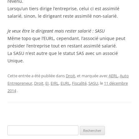
revenu.
Lorsqu’un tiers dirige l’entreprise, celui ci est assimilé
salarié, sinon, le dirigeant reste assimilé non-salarié.
Je veux être le dirigeant mais rester salarié : SASU
Même topo que l’EURL, cependant, l’associé unique peut
présider l’entreprise tout en restant assimilé salarié.
La SASU n’est autre que le statut SAS avec un associé
Unique.
Cette entrée a été publiée dans
Droit
, et marquée avec
AERL
,
Auto
Entrepreneur
,
Droit
,
EI
,
EIRL
,
EURL
,
Fiscalité
,
SASU
, le
11 décembre
2014
.
Rechercher :