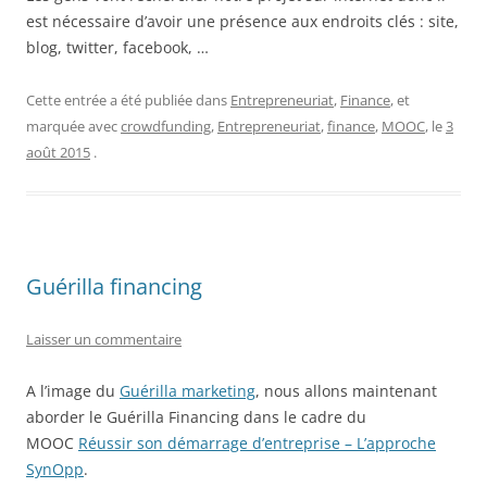
est nécessaire d’avoir une présence aux endroits clés : site,
blog, twitter, facebook, …
Cette entrée a été publiée dans
Entrepreneuriat
,
Finance
, et
marquée avec
crowdfunding
,
Entrepreneuriat
,
finance
,
MOOC
, le
3
août 2015
.
Guérilla financing
Laisser un commentaire
A l’image du
Guérilla marketing
, nous allons maintenant
aborder le Guérilla Financing dans le cadre du
MOOC
Réussir son démarrage d’entreprise – L’approche
SynOpp
.