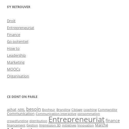
S’Y RETROUVER
Droit
Entrepreneuriat
Finance
Go potentiel
How to
Leadership
Marketing
MOOCs
Organisation
CE DONT ON PARLE
besoin
achat
AERL
Bonheur
Branding
Ciblage
coaching
Commandite
Communication
Communication interactive
consommation
Entrepreneuriat
finance
crowdfunding
distribution
Marché
financement
Gestion
Impression 3D
initiatives
Innovation