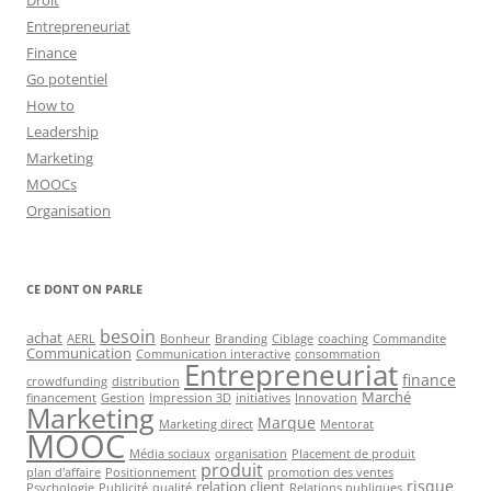
Droit
Entrepreneuriat
Finance
Go potentiel
How to
Leadership
Marketing
MOOCs
Organisation
CE DONT ON PARLE
besoin
achat
AERL
Bonheur
Branding
Ciblage
coaching
Commandite
Communication
Communication interactive
consommation
Entrepreneuriat
finance
crowdfunding
distribution
Marché
financement
Gestion
Impression 3D
initiatives
Innovation
Marketing
Marque
Marketing direct
Mentorat
MOOC
Média sociaux
organisation
Placement de produit
produit
plan d'affaire
Positionnement
promotion des ventes
risque
relation client
Psychologie
Publicité
qualité
Relations publiques