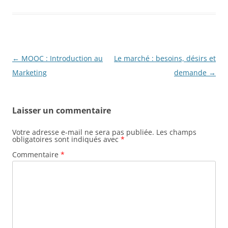
Navigation
←
MOOC : Introduction au
Le marché : besoins, désirs et
des
Marketing
demande
→
articles
Laisser un commentaire
Votre adresse e-mail ne sera pas publiée.
Les champs
obligatoires sont indiqués avec
*
Commentaire
*