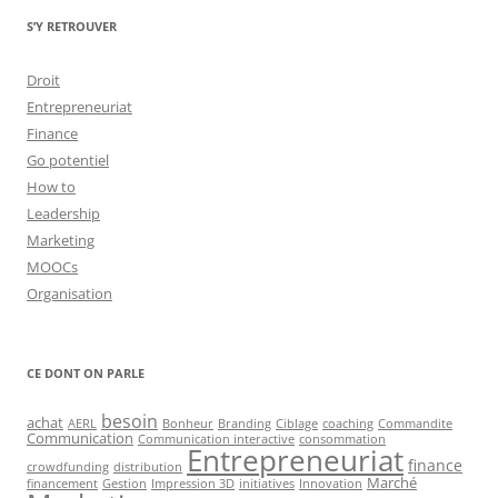
S’Y RETROUVER
Droit
Entrepreneuriat
Finance
Go potentiel
How to
Leadership
Marketing
MOOCs
Organisation
CE DONT ON PARLE
besoin
achat
AERL
Bonheur
Branding
Ciblage
coaching
Commandite
Communication
Communication interactive
consommation
Entrepreneuriat
finance
crowdfunding
distribution
Marché
financement
Gestion
Impression 3D
initiatives
Innovation